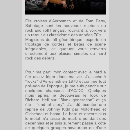
Fils croisés d'Aerosmith et de Tom Petty,
Sabotage sont les nouveaux rejetons du
rock and roll français, rouvrant la voix vers
un retour au classicisme des années 70's.
Magiciens du riff géométrique, experts en
tricotage de cordes et bêtes de scène
inégalables, ce quatuor vous renverra
directement aux plaisirs simples du hard
rock des débuts.
Pour ma part, mon contact avec le hard a
été assez léger dans ma vie. J'ai acheté
"rocks" d'Aerosmith en 1978 et comme tout
pré-ado de l'époque, je me suis penché sur
quelques chansons d'AC/DC. Quelques
mois après, je découvrais le look de
Richard Hell sur "Blank generation" et ça
été : "end of story". J'ai dû écouter une
reprise de Johnny Kidd par Motorhead et
Girlschool et basta. Le hard et encore plus
le metal m'a laissé de marbre pendant des
décennies et je suis surement passé à côté
de quelques groupes savoureux ou d'une