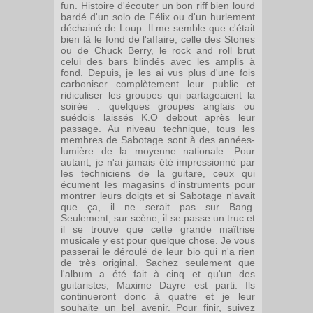
fun. Histoire d'écouter un bon riff bien lourd
bardé d'un solo de Félix ou d'un hurlement
déchainé de Loup. Il me semble que c'était
bien là le fond de l'affaire, celle des Stones
ou de Chuck Berry, le rock and roll brut
celui des bars blindés avec les amplis à
fond. Depuis, je les ai vus plus d'une fois
carboniser complètement leur public et
ridiculiser les groupes qui partageaient la
soirée : quelques groupes anglais ou
suédois laissés K.O debout après leur
passage. Au niveau technique, tous les
membres de Sabotage sont à des années-
lumière de la moyenne nationale. Pour
autant, je n'ai jamais été impressionné par
les techniciens de la guitare, ceux qui
écument les magasins d'instruments pour
montrer leurs doigts et si Sabotage n'avait
que ça, il ne serait pas sur Bang.
Seulement, sur scène, il se passe un truc et
il se trouve que cette grande maîtrise
musicale y est pour quelque chose. Je vous
passerai le déroulé de leur bio qui n'a rien
de très original. Sachez seulement que
l'album a été fait à cinq et qu'un des
guitaristes, Maxime Dayre est parti. Ils
continueront donc à quatre et je leur
souhaite un bel avenir. Pour finir, suivez