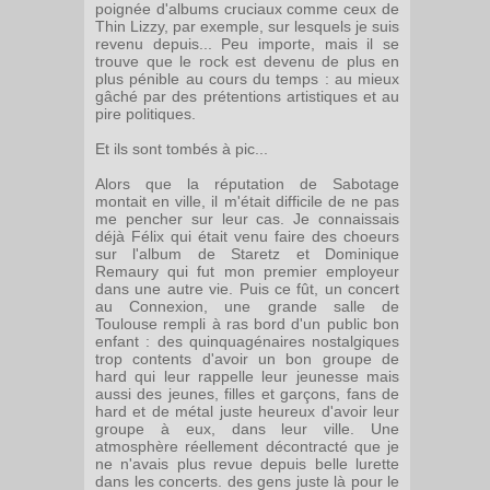
poignée d'albums cruciaux comme ceux de
Thin Lizzy, par exemple, sur lesquels je suis
revenu depuis... Peu importe, mais il se
trouve que le rock est devenu de plus en
plus pénible au cours du temps : au mieux
gâché par des prétentions artistiques et au
pire politiques.
Et ils sont tombés à pic...
Alors que la réputation de Sabotage
montait en ville, il m'était difficile de ne pas
me pencher sur leur cas. Je connaissais
déjà Félix qui était venu faire des choeurs
sur l'album de Staretz et Dominique
Remaury qui fut mon premier employeur
dans une autre vie. Puis ce fût, un concert
au Connexion, une grande salle de
Toulouse rempli à ras bord d'un public bon
enfant : des quinquagénaires nostalgiques
trop contents d'avoir un bon groupe de
hard qui leur rappelle leur jeunesse mais
aussi des jeunes, filles et garçons, fans de
hard et de métal juste heureux d'avoir leur
groupe à eux, dans leur ville. Une
atmosphère réellement décontracté que je
ne n'avais plus revue depuis belle lurette
dans les concerts. des gens juste là pour le