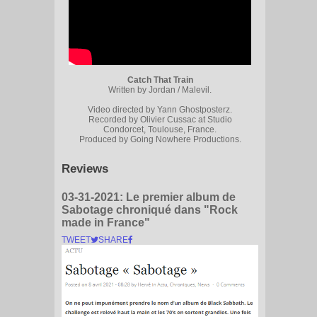
Catch That Train
Written by Jordan / Malevil.
Video directed by Yann Ghostposterz.
Recorded by Olivier Cussac at Studio
Condorcet, Toulouse, France.
Produced by Going Nowhere Productions.
Reviews
03-31-2021:
Le premier album de
Sabotage chroniqué dans "Rock
made in France"
TWEET
SHARE