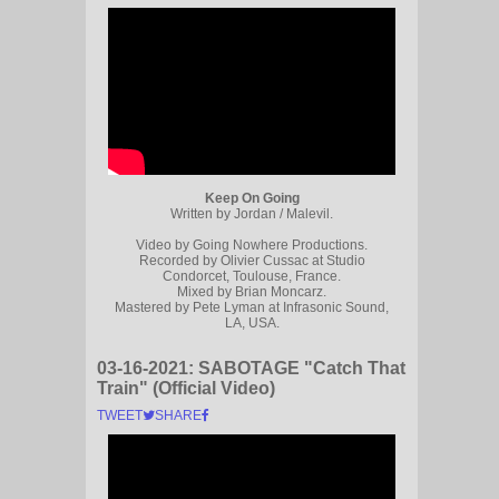
Keep On Going
Written by Jordan / Malevil.
Video by Going Nowhere Productions.
Recorded by Olivier Cussac at Studio
Condorcet, Toulouse, France.
Mixed by Brian Moncarz.
Mastered by Pete Lyman at Infrasonic Sound,
LA, USA.
03-16-2021:
SABOTAGE "Catch That
Train" (Official Video)
TWEET
SHARE