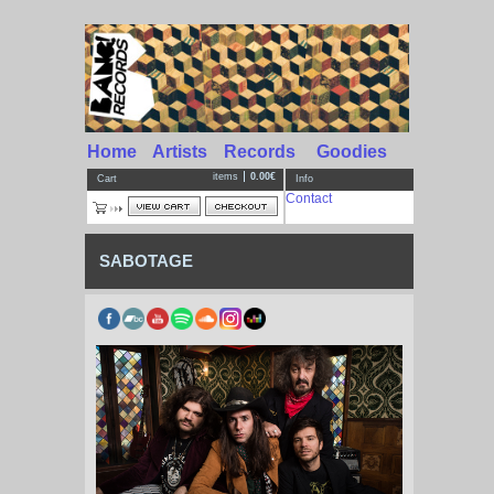
Home
Artists
Records
Goodies
items
0.00€
Cart
Info
Contact
SABOTAGE