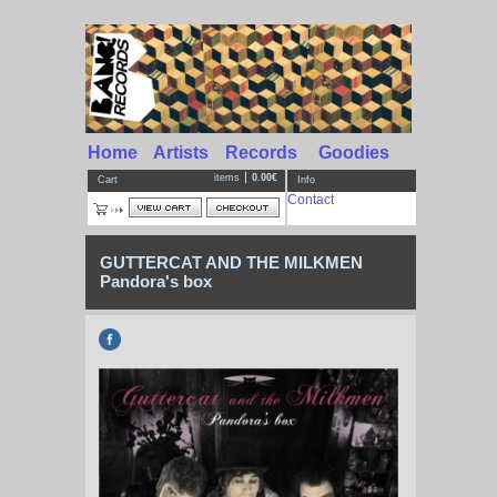
Home
Artists
Records
Goodies
items
0.00€
Cart
Info
Contact
GUTTERCAT AND THE MILKMEN
Pandora's box