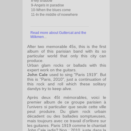
8-My shadow
9-Angels in paradise
10-When the blues come
11-In the middle of nowwhere
Read more about Guttercat and the
Milkmen
...
After two memorable 45s, this is the first
album of this parisian band with its so
particular world that only this city can
produce.
Urban glam rocks or ballads with this
expert work on the guitars.
John Cale
used to sing "Paris 1919". But
this is "Paris, 2010", just a continuation of
this rock and roll which these solitary
dandys try to keep alive.
Après deux 45t mémorables, voici le
premier album de ce groupe parisien à
l'univers si particulier que seule cette ville
peut produire. Du glam rock urbain
décadent ou des ballades somptueuses,
mais toujours avec ce travail d'orfèvre sur
les guitares. Paris 1919 comme le chantait
John Cale jadis? Non : 2010, juste dans la