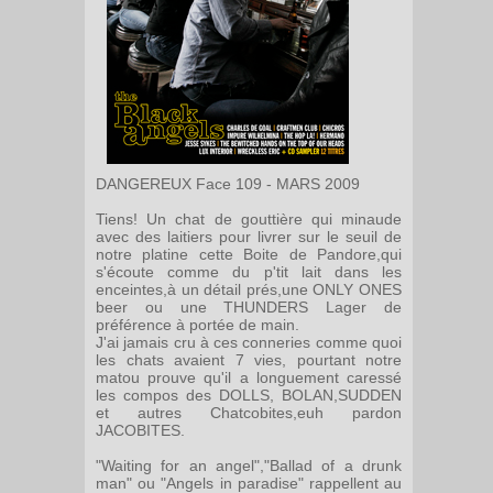
DANGEREUX Face 109 - MARS 2009
Tiens! Un chat de gouttière qui minaude
avec des laitiers pour livrer sur le seuil de
notre platine cette Boite de Pandore,qui
s'écoute comme du p'tit lait dans les
enceintes,à un détail prés,une ONLY ONES
beer ou une THUNDERS Lager de
préférence à portée de main.
J'ai jamais cru à ces conneries comme quoi
les chats avaient 7 vies, pourtant notre
matou prouve qu'il a longuement caressé
les compos des DOLLS, BOLAN,SUDDEN
et autres Chatcobites,euh pardon
JACOBITES.
"Waiting for an angel","Ballad of a drunk
man" ou "Angels in paradise" rappellent au