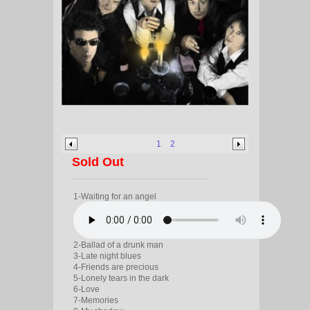
1
2
Sold Out
1-Waiting for an angel
2-Ballad of a drunk man
3-Late night blues
4-Friends are precious
5-Lonely tears in the dark
6-Love
7-Memories