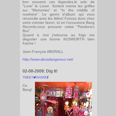
bon souvenir ces légendes,le solo de
"Love" le Loner. Sortent meme les griffes
sur "Memories" et "In the middle of
nowhere". Le genre d'album qui vous
réconcilie avec les félins! Foncez donc chez
votre crèmier favori, ici en l'occurence Bang
Records,vous procurer cetee "Pandora's
Box".
Quand à moi j'retourne au frigo me
déguster une bonne KUSWORTH bien
fraiche !
Jean-François ABGRALL
http://www.abusdangereux.net/
02-08-2009:
Dig It!
TWEET
SHARE
Ce
Bang!