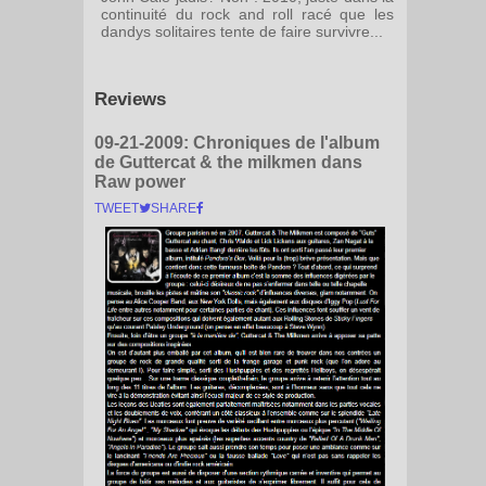
continuité du rock and roll racé que les
dandys solitaires tente de faire survivre...
Reviews
09-21-2009:
Chroniques de l'album
de Guttercat & the milkmen dans
Raw power
TWEET
SHARE