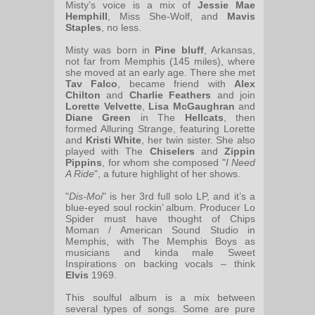
Misty’s voice is a mix of
Jessie Mae
Hemphill
, Miss She-Wolf, and
Mavis
Staples
, no less.
Misty was born in
Pine bluff
, Arkansas,
not far from Memphis (145 miles), where
she moved at an early age. There she met
Tav Falco
, became friend with
Alex
Chilton
and
Charlie Feathers
and join
Lorette Velvette
,
Lisa McGaughran
and
Diane Green
in The
Hellcats
, then
formed Alluring Strange, featuring Lorette
and
Kristi White
, her twin sister. She also
played with The
Chiselers
and
Zippin
Pippins
, for whom she composed "
I Need
A Ride
", a future highlight of her shows.
"
Dis-Moi
" is her 3rd full solo LP, and it’s a
blue-eyed soul rockin’ album. Producer Lo
Spider must have thought of Chips
Moman / American Sound Studio in
Memphis, with The Memphis Boys as
musicians and kinda male Sweet
Inspirations on backing vocals – think
Elvis
1969.
This soulful album is a mix between
several types of songs. Some are pure