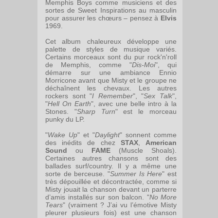
Memphis Boys comme musiciens et des
sortes de Sweet Inspirations au masculin
pour assurer les chœurs – pensez à
Elvis
1969.
Cet album chaleureux développe une
palette de styles de musique variés.
Certains morceaux sont du pur rock'n'roll
de Memphis, comme "
Dis-Moi
", qui
démarre sur une ambiance Ennio
Morricone avant que Misty et le groupe ne
déchaînent les chevaux. Les autres
rockers sont "
I Remember
", "
Sex Talk
",
"
Hell On Earth
", avec une belle intro à la
Stones. "
Sharp Turn
" est le morceau
punky du LP.
"
Wake Up
" et "
Daylight
" sonnent comme
des inédits de chez
STAX
,
American
Sound
ou
FAME
(Muscle Shoals).
Certaines autres chansons sont des
ballades surf/country. Il y a même une
sorte de berceuse. "
Summer Is Here
" est
très dépouillée et décontractée, comme si
Misty jouait la chanson devant un parterre
d’amis installés sur son balcon. "
No More
Tears
" (vraiment ? J’ai vu l’émotive Misty
pleurer plusieurs fois) est une chanson