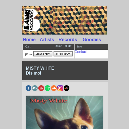
Home
Artists
Records
Goodies
items
0.00€
Cart
Info
Contact
MISTY WHITE
Dis moi