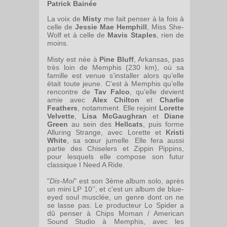
Patrick Bainée
La voix de
Misty
me fait penser à la fois à
celle de
Jessie Mae Hemphill
, Miss She-
Wolf et à celle de
Mavis Staples
, rien de
moins.
Misty est née à
Pine Bluff
, Arkansas, pas
très loin de Memphis (230 km), où sa
famille est venue s’installer alors qu’elle
était toute jeune. C’est à Memphis qu’elle
rencontre de
Tav Falco
, qu’elle devient
amie avec
Alex Chilton
et
Charlie
Feathers
, notamment. Elle rejoint
Lorette
Velvette
,
Lisa McGaughran
et
Diane
Green
au sein des
Hellcats
, puis forme
Alluring Strange, avec Lorette et
Kristi
White
, sa sœur jumelle. Elle fera aussi
partie des Chiselers et Zippin Pippins,
pour lesquels elle compose son futur
classique I Need A Ride.
"
Dis-Moi
" est son 3ème album solo, après
un mini LP 10’’, et c'est un album de blue-
eyed soul musclée, un genre dont on ne
se lasse pas. Le producteur Lo Spider a
dû penser à Chips Moman / American
Sound Studio à Memphis, avec les