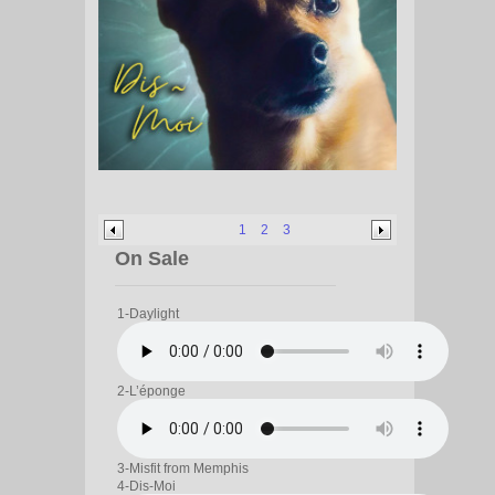
1
2
3
On Sale
1-Daylight
2-L’éponge
3-Misfit from Memphis
4-Dis-Moi