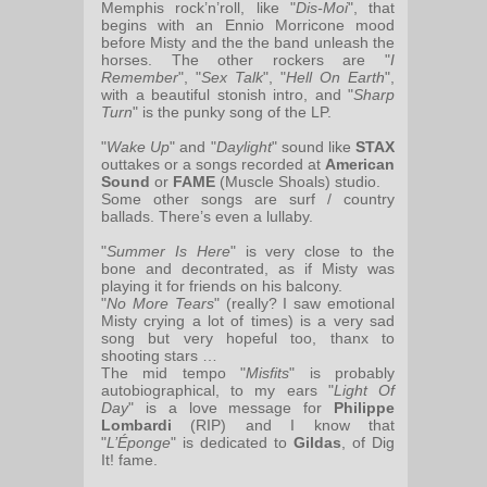
Memphis rock’n’roll, like "
Dis-Moi
", that
begins with an Ennio Morricone mood
before Misty and the the band unleash the
horses. The other rockers are "
I
Remember
", "
Sex Talk
", "
Hell On Earth
",
with a beautiful stonish intro, and "
Sharp
Turn
" is the punky song of the LP.
"
Wake Up
" and "
Daylight
" sound like
STAX
outtakes or a songs recorded at
American
Sound
or
FAME
(Muscle Shoals) studio.
Some other songs are surf / country
ballads. There’s even a lullaby.
"
Summer Is Here
" is very close to the
bone and decontrated, as if Misty was
playing it for friends on his balcony.
"
No More Tears
" (really? I saw emotional
Misty crying a lot of times) is a very sad
song but very hopeful too, thanx to
shooting stars …
The mid tempo "
Misfits
" is probably
autobiographical, to my ears "
Light Of
Day
" is a love message for
Philippe
Lombardi
(RIP) and I know that
"
L’Éponge
" is dedicated to
Gildas
, of Dig
It! fame.