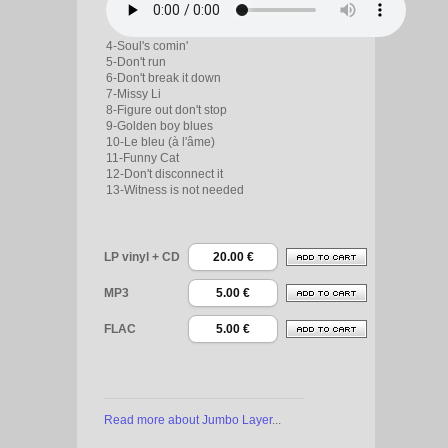
4-Soul's comin'
5-Don't run
6-Don't break it down
7-Missy Li
8-Figure out don't stop
9-Golden boy blues
10-Le bleu (à l'âme)
11-Funny Cat
12-Don't disconnect it
13-Witness is not needed
LP vinyl + CD
20.00 €
MP3
5.00 €
FLAC
5.00 €
Read more about Jumbo Layer
...