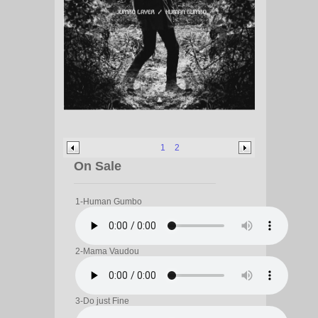
1
2
On Sale
1-Human Gumbo
2-Mama Vaudou
3-Do just Fine