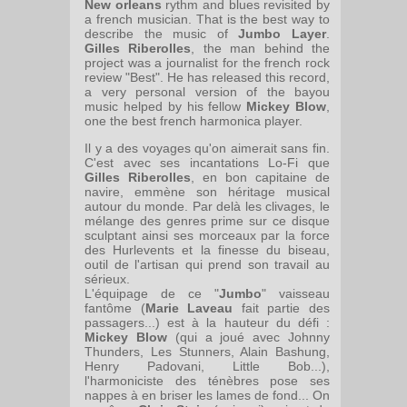
New orleans
rythm and blues revisited by
a french musician. That is the best way to
describe the music of
Jumbo Layer
.
Gilles Riberolles
, the man behind the
project was a journalist for the french rock
review "Best". He has released this record,
a very personal version of the bayou
music helped by his fellow
Mickey Blow
,
one the best french harmonica player.
Il y a des voyages qu'on aimerait sans fin.
C'est avec ses incantations Lo-Fi que
Gilles Riberolles
, en bon capitaine de
navire, emmène son héritage musical
autour du monde. Par delà les clivages, le
mélange des genres prime sur ce disque
sculptant ainsi ses morceaux par la force
des Hurlevents et la finesse du biseau,
outil de l'artisan qui prend son travail au
sérieux.
L'équipage de ce "
Jumbo
" vaisseau
fantôme (
Marie Laveau
fait partie des
passagers...) est à la hauteur du défi :
Mickey Blow
(qui a joué avec Johnny
Thunders, Les Stunners, Alain Bashung,
Henry Padovani, Little Bob...),
l'harmoniciste des ténèbres pose ses
nappes à en briser les lames de fond... On